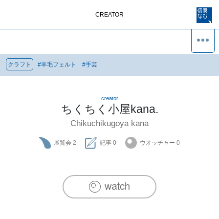
CREATOR
クラフト
#
羊毛フェルト
#
手芸
creator
ちくちく小屋kana.
Chikuchikugoya kana
展覧会
2
記事
0
ウオッチャー
0