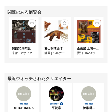
関連のある展覧会
開館30周年記念 山本爲三郎・河井寬次郎没後60年記念 「共鳴 河井寬次郎 × 濱田庄司 ー山本爲三郎コレクションより」
杉山明博追悼展 木とわたし―木工の妙技と美術教育
企画展 土間ーつくって、つかって、再発見ー
京都
|
アサヒグループ大山崎山荘美術館
静岡
|
ベルナール・ビュフェ美術館
愛知
|
INAXライブミュージアム
最近ウオッチされたクリエイター
creator
creator
creator
creator
creator
MITCH IKEDA
平賀淳
伊藤潤二