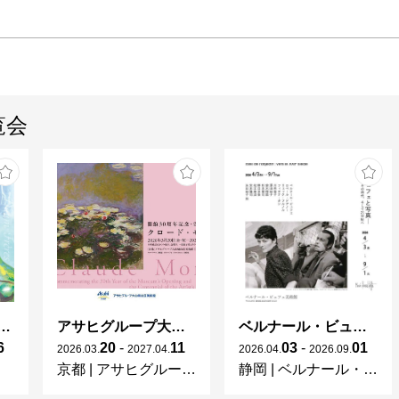
覧会
ガレとドーム、アール･ヌーヴォーのガラス 水辺のやすらぎ、海の神秘」
アサヒグループ大山崎山荘美術館 開館30周年記念展「没後100年 クロード・モネ」
ベルナール・ビュフェと写真 ーカメラがとらえたビュフェとその時代、そして21 世紀へ
6
20
-
11
03
-
01
2026
.
03
.
2027
.
04
.
2026
.
04
.
2026
.
09
.
京都
|
アサヒグループ大山崎山荘美術館
静岡
|
ベルナール・ビュフェ美術館