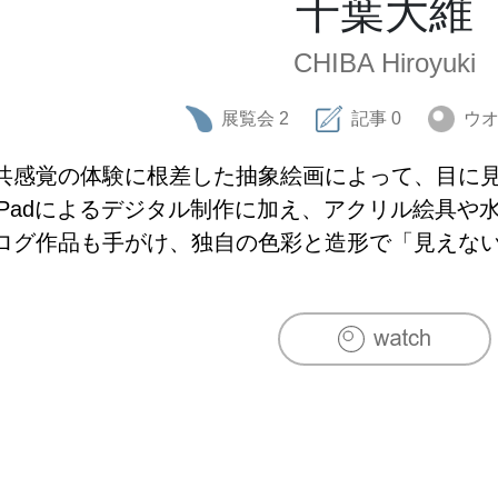
千葉大維
CHIBA Hiroyuki
展覧会
2
記事
0
ウ
共感覚の体験に根差した抽象絵画によって、目に
iPadによるデジタル制作に加え、アクリル絵具や
ログ作品も手がけ、独自の色彩と造形で「見えな
いる。