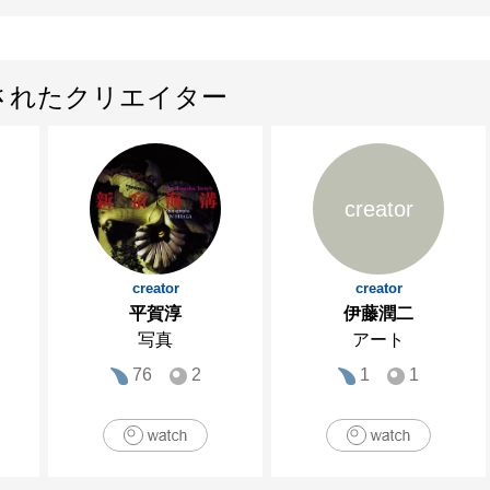
されたクリエイター
creator
creator
creator
平賀淳
伊藤潤二
写真
アート
76
2
1
1