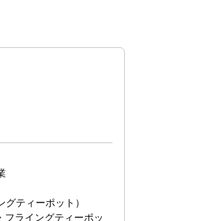


ングティーポット）

古田・フライングティーポッ