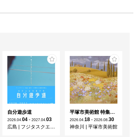
自分遊歩道
平塚市美術館 特集展 花の表現、その多様性／特別展示 新収蔵品展
04
-
03
18
-
30
2026
.
04
.
2027
.
04
.
2026
.
04
.
2026
.
08
.
20
広島
|
フジタスクエアまるくる大野
神奈川
|
平塚市美術館
京