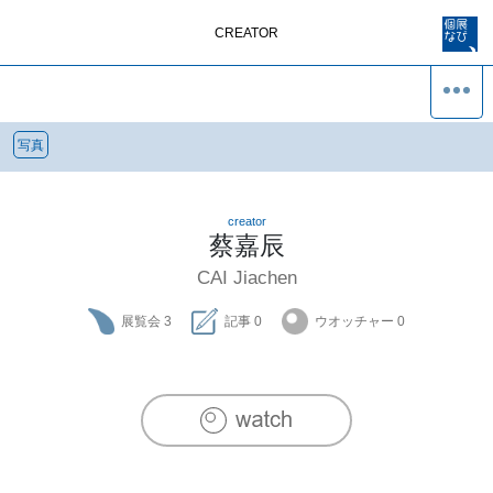
CREATOR
写真
creator
蔡嘉辰
CAI Jiachen
展覧会
3
記事
0
ウオッチャー
0