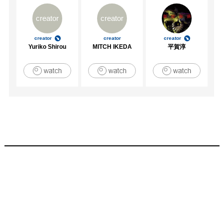
creator
creator
creator
creator
creator
Yuriko Shirou
MITCH IKEDA
平賀淳