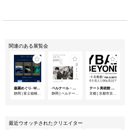
関連のある展覧会
森羅めぐり- Wandering in Shinra -
ベルナール・ビュフェと写真 ーカメラがとらえたビュフェとその時代、そして21 世紀へ
テート美術館 ― YBA & BEYOND 世界を変えた90s英国アート
静岡
|
富士箱根カントリークラブ
静岡
|
ベルナール・ビュフェ美術館
京都
|
京都市京セラ美術館
最近ウオッチされたクリエイター