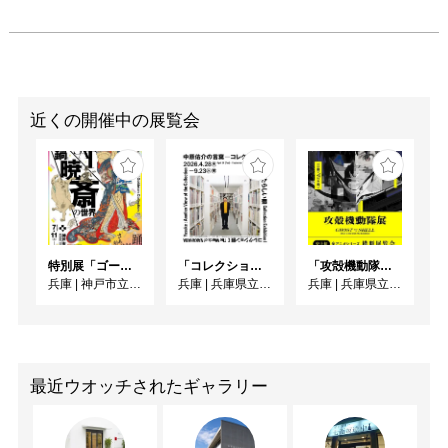
近くの開催中の展覧会
特別展「ゴールドマン コレクション 河鍋暁斎の世界」
「コレクション展Ⅰ 中原佑介の言葉－コレクションを見るあたらしい眼」
「攻殻機動隊展Ghost and the Shell」関西巡回展
兵庫
|
神戸市立博物館
兵庫
|
兵庫県立美術館
兵庫
|
兵庫県立美術館
最近ウオッチされたギャラリー