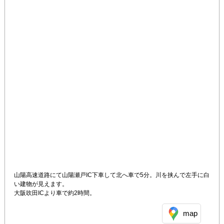
山陽高速道路にて山陽瀬戸IC下車して北へ車で5分。川を挟んで左手に白
い建物が見えます。

大阪吹田ICより車で約2時間。
map