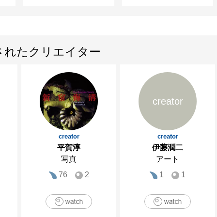
されたクリエイター
creator
creator
creator
平賀淳
伊藤潤二
写真
アート
76
2
1
1