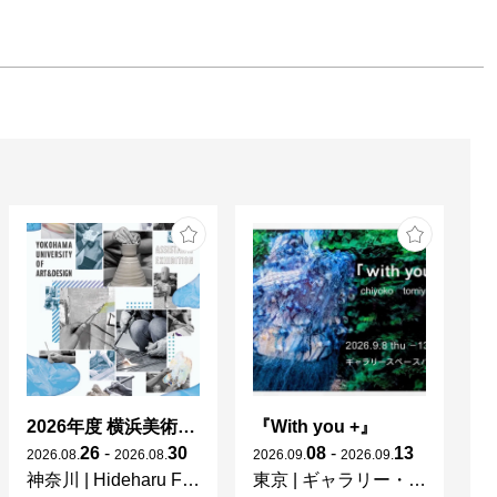
2026年度 横浜美術大学 助手・副手展
『With you +』
S
26
-
30
08
-
13
2026
.
08
.
2026
.
08
.
2026
.
09
.
2026
.
09
.
20
神奈川
|
Hideharu Fukasaku Gallery & Museum(FEI ART MUSEUM YOKOHAMA)
東京
|
ギャラリー・パウゼ
福