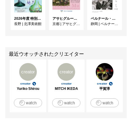
2026年度 特別展「ガレとドーム、アール･ヌーヴォーのガラス 水辺のやすらぎ、海の神秘」
アサヒグループ大山崎山荘美術館 開館30周年記念展「没後100年 クロード・モネ」
ベルナール・ビュフェと写真 ーカメラがとらえたビュフェとその時代、そして21 世紀へ
長野
|
北澤美術館
京都
|
アサヒグループ大山崎山荘美術館
静岡
|
ベルナール・ビュフェ美術館
最近ウオッチされたクリエイター
creator
creator
creator
creator
creator
Yuriko Shirou
MITCH IKEDA
平賀淳