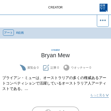
CREATOR
アート
#
絵画
creator
Bryan Mew
展覧会
0
記事
0
ウオッチャー
0
ブライアン・ミューは、オーストラリアの多くの権威あるアー
トコンペティションで活躍しているオーストラリア人アーティ
ストである。

もっと見る
ミューの作品は、メルボルンのブランズウィック・ストリー
ト・ギャラリー、レッド・ギャラリーをはじめ、メルボルン、
シドニー、ロサンゼルスで開催された多くの展覧会で注目を集