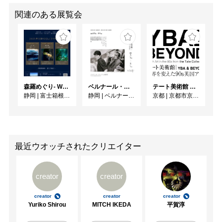
関連のある展覧会
森羅めぐり- Wandering in Shinra -
ベルナール・ビュフェと写真 ーカメラがとらえたビュフェとその時代、そして21 世紀へ
テート美術館 ― YBA & BEYOND 世界を変えた90s英国アート
静岡
|
富士箱根カントリークラブ
静岡
|
ベルナール・ビュフェ美術館
京都
|
京都市京セラ美術館
最近ウオッチされたクリエイター
creator
creator
creator
creator
creator
Yuriko Shirou
MITCH IKEDA
平賀淳