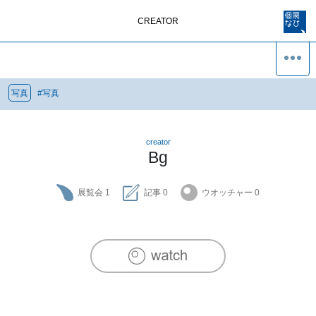
CREATOR
写真
#
写真
creator
Bg
展覧会
1
記事
0
ウオッチャー
0