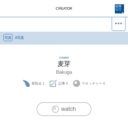
CREATOR
写真
#
写真
creator
麦芽
Bakuga
展覧会
1
記事
0
ウオッチャー
0