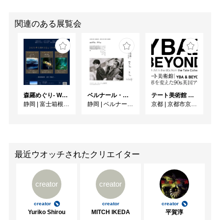
関連のある展覧会
森羅めぐり- Wandering in Shinra -
ベルナール・ビュフェと写真 ーカメラがとらえたビュフェとその時代、そして21 世紀へ
テート美術館 ― YBA & BEYOND 世界を変えた90s英国アート
静岡
|
富士箱根カントリークラブ
静岡
|
ベルナール・ビュフェ美術館
京都
|
京都市京セラ美術館
最近ウオッチされたクリエイター
creator
creator
creator
creator
creator
Yuriko Shirou
MITCH IKEDA
平賀淳