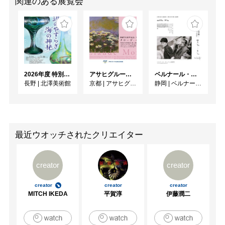
関連のある展覧会
2026年度 特別展「ガレとドーム、アール･ヌーヴォーのガラス 水辺のやすらぎ、海の神秘」
アサヒグループ大山崎山荘美術館 開館30周年記念展「没後100年 クロード・モネ」
ベルナール・ビュフェと写真 ーカメラがとらえたビュフェとその時代、そして21 世紀へ
長野
|
北澤美術館
京都
|
アサヒグループ大山崎山荘美術館
静岡
|
ベルナール・ビュフェ美術館
最近ウオッチされたクリエイター
creator
creator
creator
creator
creator
MITCH IKEDA
平賀淳
伊藤潤二