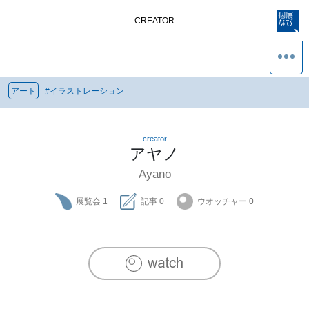
CREATOR
アート
#
イラストレーション
creator
アヤノ
Ayano
展覧会
1
記事
0
ウオッチャー
0