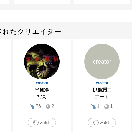
されたクリエイター
creator
creator
creator
平賀淳
伊藤潤二
写真
アート
76
2
1
1