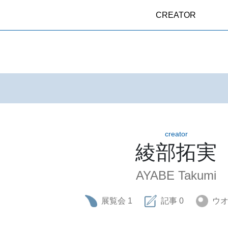
CREATOR
creator
綾部拓実
AYABE Takumi
展覧会
1
記事
0
ウ