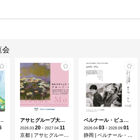
覧会
ガレとドーム、アール･ヌーヴォーのガラス 水辺のやすらぎ、海の神秘」
アサヒグループ大山崎山荘美術館 開館30周年記念展「没後100年 クロード・モネ」
ベルナール・ビュフェと写真 ーカメラがとらえたビュフェとその時代、そして21 世紀へ
6
20
-
11
03
-
01
2026
.
03
.
2027
.
04
.
2026
.
04
.
2026
.
09
.
京都
|
アサヒグループ大山崎山荘美術館
静岡
|
ベルナール・ビュフェ美術館