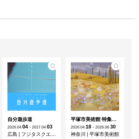
自分遊歩道
平塚市美術館 特集展 花の表現、その多様性／特別展示 新収蔵品展
04
-
03
18
-
30
2026
.
04
.
2027
.
04
.
2026
.
04
.
2026
.
08
.
20
広島
|
フジタスクエアまるくる大野
神奈川
|
平塚市美術館
京