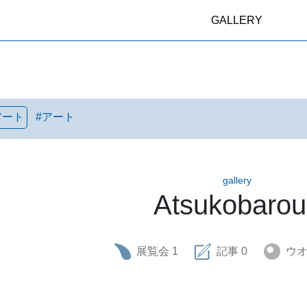
GALLERY
アート
#
アート
gallery
Atsukobaro
展覧会
1
記事
0
ウ