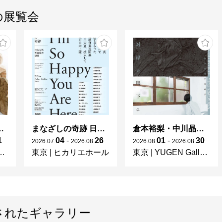
の展覧会
rossThings」
まなざしの奇跡 日本女性写真家の冒険
倉本裕梨・中川晶子「対岸の眼下に」
1
04
-
26
01
-
30
2026
.
07
.
2026
.
08
.
2026
.
08
.
2026
.
08
.
東京
|
ヒカリエホール
東京
|
YUGEN Gallery
されたギャラリー