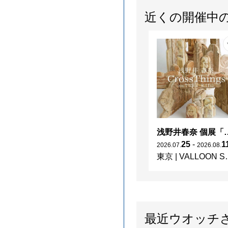
近くの開催中
浅野井春奈 個展「C
25
-
1
2026
.
07
.
2026
.
08
.
東京
|
VALLOON STUDIO SHIBUYA
最近ウオッチ