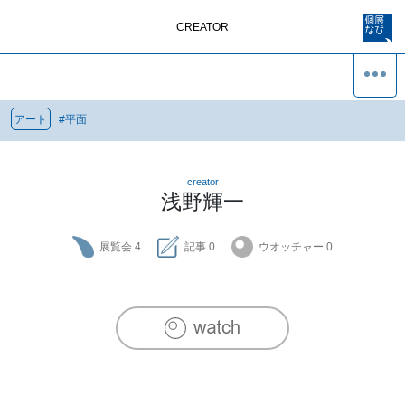
CREATOR
アート
#
平面
creator
浅野輝一
展覧会
4
記事
0
ウオッチャー
0