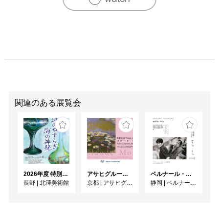
関連のある展覧会
2026年度 特別展「ガレとドーム、アール･ヌーヴォーのガラス 水辺のやすらぎ、海の神秘」
アサヒグループ大山崎山荘美術館 開館30周年記念展「没後100年 クロード・モネ」
ベルナール・ビュフェと写真 ーカメラがとらえたビュフェとその時代、そして21 世紀へ
長野
|
北澤美術館
京都
|
アサヒグループ大山崎山荘美術館
静岡
|
ベルナール・ビュフェ美術館