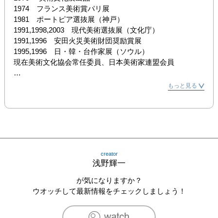
1974　フランス美術賞パリ展

1981　ポートピア選抜展（神戸）

1991,1998,2003　現代美術選抜展（文化庁）

1991,1996　安田火災美術財団奨励賞展

1995,1996　日・韓・台作家展（ソウル）

現在美術文化協会常任委員、日本美術家連盟会員

[個展]

もっと見る
ギャラリーブランシェ（パリ）、西武デパート、奈良県五
條市立五條文化博物館他51回

[受賞]

美術文化展会員努力賞、安田火災美術財団奨励賞他
creator
浅野輝一
が気になりますか？
ウオッチして最新情報をチェックしましょう！