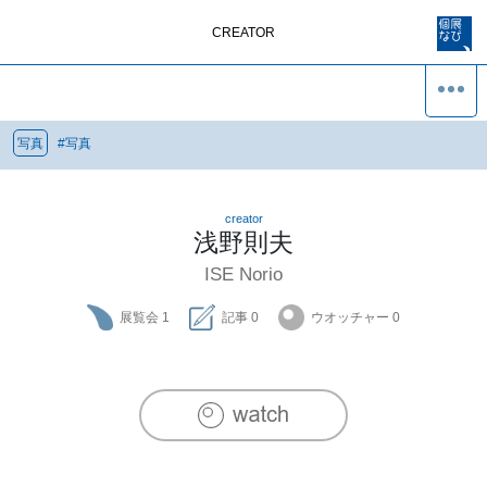
CREATOR
写真
#
写真
creator
浅野則夫
ISE Norio
展覧会
1
記事
0
ウオッチャー
0