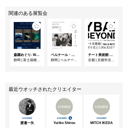
関連のある展覧会
森羅めぐり- Wandering in Shinra -
ベルナール・ビュフェと写真 ーカメラがとらえたビュフェとその時代、そして21 世紀へ
テート美術館 ― YBA & BEYOND 世界を変えた90s英国アート
静岡
|
富士箱根カントリークラブ
静岡
|
ベルナール・ビュフェ美術館
京都
|
京都市京セラ美術館
最近ウオッチされたクリエイター
creator
creator
creator
creator
creator
渡邉一矢
Yuriko Shirou
MITCH IKEDA