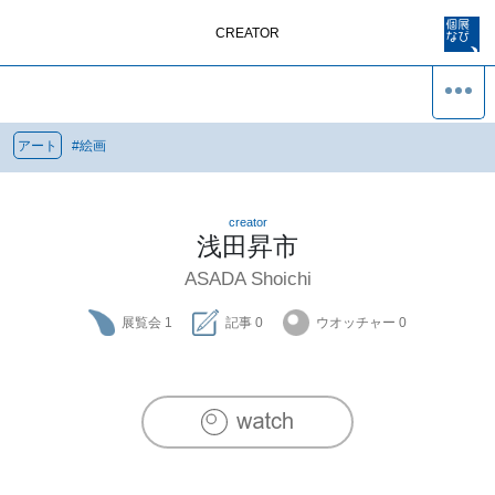
CREATOR
アート
#
絵画
creator
浅田昇市
ASADA Shoichi
展覧会
1
記事
0
ウオッチャー
0