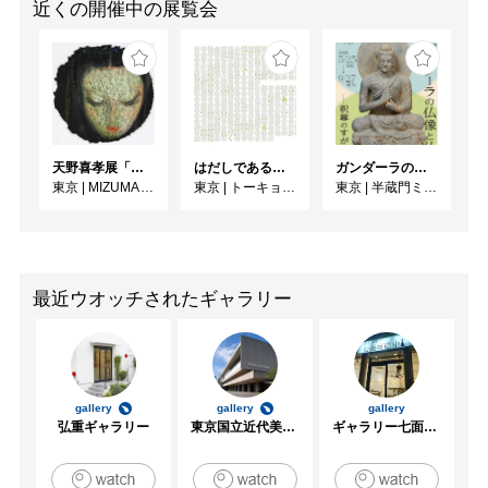
近くの開催中の展覧会
天野喜孝展「神話」
はだしであるく [トーキョーアーツアンドスペースレジデンス2026 成果発表展 ]
ガンダーラの仏像と仏伝ー釈尊のすがたー
東京
|
MIZUMA ART GALLERY
東京
|
トーキョーアーツアンドスペース本郷
東京
|
半蔵門ミュージアム
最近ウオッチされたギャラリー
gallery
gallery
gallery
弘重ギャラリー
東京国立近代美術館
ギャラリー七面坂途中