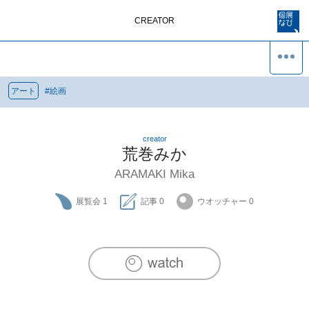
CREATOR
アート
#
絵画
creator
荒巻みか
ARAMAKI Mika
展覧会
1
記事
0
ウオッチャー
0