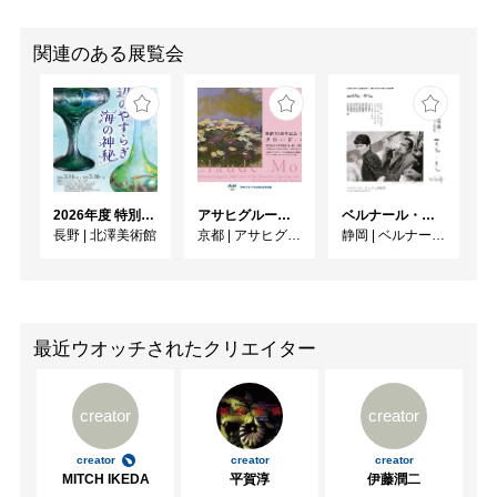
関連のある展覧会
2026年度 特別展「ガレとドーム、アール･ヌーヴォーのガラス 水辺のやすらぎ、海の神秘」
アサヒグループ大山崎山荘美術館 開館30周年記念展「没後100年 クロード・モネ」
ベルナール・ビュフェと写真 ーカメラがとらえたビュフェとその時代、そして21 世紀へ
長野
|
北澤美術館
京都
|
アサヒグループ大山崎山荘美術館
静岡
|
ベルナール・ビュフェ美術館
最近ウオッチされたクリエイター
creator
creator
creator
creator
creator
MITCH IKEDA
平賀淳
伊藤潤二