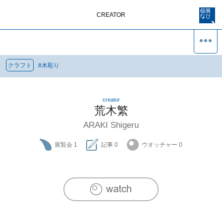
CREATOR
クラフト
#
木彫り
creator
荒木繁
ARAKI Shigeru
展覧会
1
記事
0
ウオッチャー
0