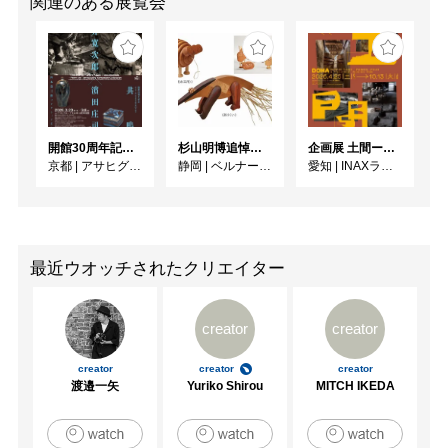
関連のある展覧会
開館30周年記念 山本爲三郎・河井寬次郎没後60年記念 「共鳴 河井寬次郎 × 濱田庄司 ー山本爲三郎コレクションより」
杉山明博追悼展 木とわたし―木工の妙技と美術教育
企画展 土間ーつくって、つかって、再発見ー
京都
|
アサヒグループ大山崎山荘美術館
静岡
|
ベルナール・ビュフェ美術館
愛知
|
INAXライブミュージアム
最近ウオッチされたクリエイター
creator
creator
creator
creator
creator
渡邉一矢
Yuriko Shirou
MITCH IKEDA