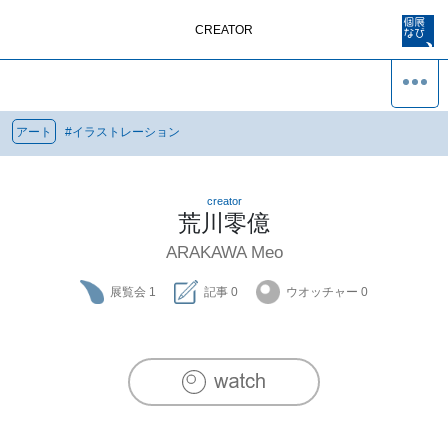
CREATOR
アート
#
イラストレーション
creator
荒川零億
ARAKAWA Meo
展覧会
1
記事
0
ウオッチャー
0