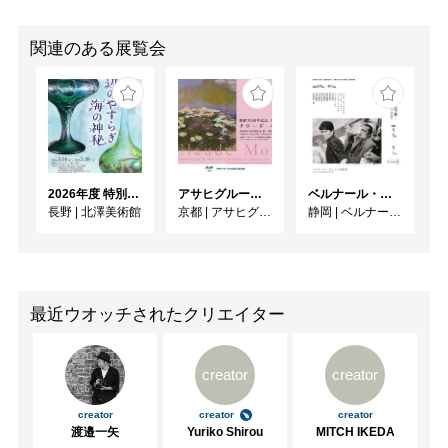
関連のある展覧会
2026年度 特別展「ガレとドーム、アール･ヌーヴォーのガラス 水辺のやすらぎ、海の神秘」
アサヒグループ大山崎山荘美術館 開館30周年記念展「没後100年 クロード・モネ」
ベルナール・ビュフェと写真 ーカメラがとらえたビュフェとその時代、そして21 世紀へ
長野
|
北澤美術館
京都
|
アサヒグループ大山崎山荘美術館
静岡
|
ベルナール・ビュフェ美術館
最近ウオッチされたクリエイター
creator
creator
creator
creator
creator
渡邉一矢
Yuriko Shirou
MITCH IKEDA