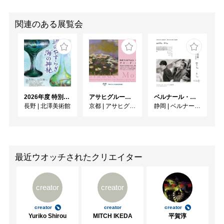
関連のある展覧会
2026年度 特別展「ガレとドーム、アール･ヌーヴォーのガラス 水辺のやすらぎ、海の神秘」
アサヒグループ大山崎山荘美術館 開館30周年記念展「没後100年 クロード・モネ」
ベルナール・ビュフェと写真 ーカメラがとらえたビュフェとその時代、そして21 世紀へ
長野
|
北澤美術館
京都
|
アサヒグループ大山崎山荘美術館
静岡
|
ベルナール・ビュフェ美術館
最近ウオッチされたクリエイター
creator
creator
creator
creator
creator
Yuriko Shirou
MITCH IKEDA
平賀淳