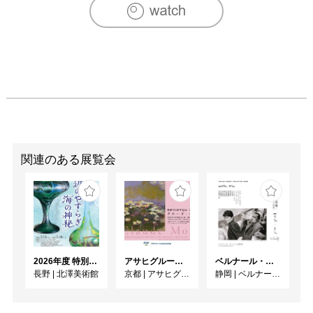
2006年　「マッチ展」（OPA GALLERY）参加

　　　　　　第24回上野の森美術館大賞展入選

　　　　　　「あおぞらDEアート」（K's Gallery）参加
関連のある展覧会
2026年度 特別展「ガレとドーム、アール･ヌーヴォーのガラス 水辺のやすらぎ、海の神秘」
アサヒグループ大山崎山荘美術館 開館30周年記念展「没後100年 クロード・モネ」
ベルナール・ビュフェと写真 ーカメラがとらえたビュフェとその時代、そして21 世紀へ
長野
|
北澤美術館
京都
|
アサヒグループ大山崎山荘美術館
静岡
|
ベルナール・ビュフェ美術館