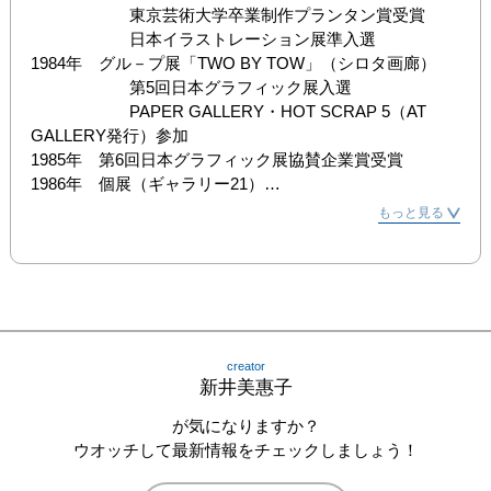
　　　　　　東京芸術大学卒業制作プランタン賞受賞

　　　　　　日本イラストレーション展準入選

1984年　グル－プ展「TWO BY TOW」（シロタ画廊）

　　　　　　第5回日本グラフィック展入選

　　　　　　PAPER GALLERY・HOT SCRAP 5（AT 
GALLERY発行）参加

1985年　第6回日本グラフィック展協賛企業賞受賞

1986年　個展（ギャラリー21）

1987年　個展（キリンビールハートランドつた館）

もっと見る
　　　　　　パルコショッピングギャラリー（渋谷パルコ
SR6）参加

　　　　　　アート市（スパイラルガーデン）参加

1989年　原宿アートフェスティバル（フジテレビ企画）参
加

　　　　　　「EARTH展」（新宿コニカプラザ他）参加

creator
　　　　　　ON PAPER GALLERY・MAN ＆ 
新井美惠子
NATURE（リブロポート発売）参加

2002年　グループ展（朝日アートギャラリー）

が気になりますか？
2005年　個展（K's Gallery）

ウオッチして最新情報をチェックしましょう！
　　　　　　「花に聞く展」（OPA GALLERY）参加
