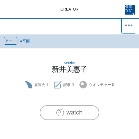
CREATOR
アート
#
平面
creator
新井美惠子
展覧会
1
記事
0
ウオッチャー
0