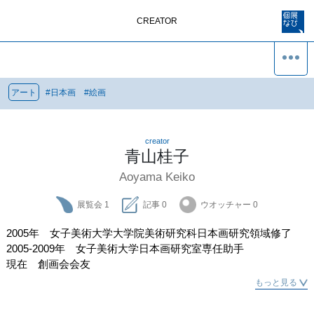
CREATOR
アート
#
日本画
#
絵画
creator
青山桂子
Aoyama Keiko
展覧会
1
記事
0
ウオッチャー
0
2005年　女子美術大学大学院美術研究科日本画研究領域修了

2005-2009年　女子美術大学日本画研究室専任助手

現在　創画会会友
もっと見る