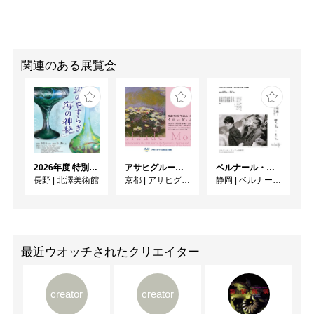
関連のある展覧会
2026年度 特別展「ガレとドーム、アール･ヌーヴォーのガラス 水辺のやすらぎ、海の神秘」
アサヒグループ大山崎山荘美術館 開館30周年記念展「没後100年 クロード・モネ」
ベルナール・ビュフェと写真 ーカメラがとらえたビュフェとその時代、そして21 世紀へ
長野
|
北澤美術館
京都
|
アサヒグループ大山崎山荘美術館
静岡
|
ベルナール・ビュフェ美術館
最近ウオッチされたクリエイター
creator
creator