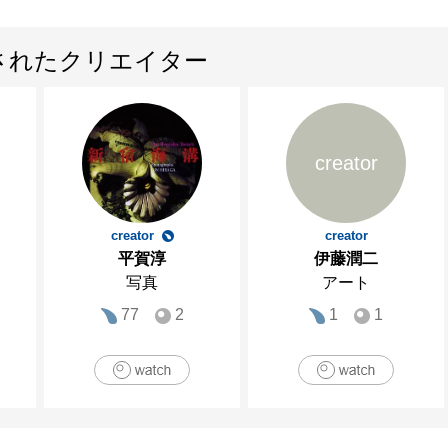
されたクリエイター
creator
creator
creator
平賀淳
伊藤潤二
写真
アート
77
2
1
1