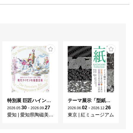
特別展 巨匠ハインツ・ヴェルナーの描いた物語（メルヘン） ー現代マイセンの磁器芸術ー
テーマ展示「型紙 KATAGAMI Collection」
30
-
27
02
-
26
2026
.
05
.
2026
.
09
.
2026
.
06
.
2026
.
12
.
20
愛知
|
愛知県陶磁美術館
東京
|
紅ミュージアム
宮