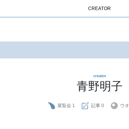
CREATOR
creator
青野明子
展覧会
1
記事
0
ウ