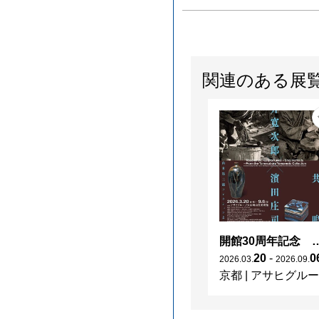
関連のある展
開館30周年記念 山本爲三郎・河井寬次郎没後60年記念 「共鳴 河井寬次郎
20
-
0
2026
.
03
.
2026
.
09
.
京都
|
アサヒグループ大山崎山荘美術館