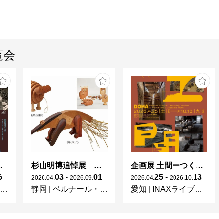
覧会
 × 濱田庄司 ー山本爲三郎コレクションより」
杉山明博追悼展 木とわたし―木工の妙技と美術教育
企画展 土間ーつくって、つかって、再発見ー
6
03
-
01
25
-
13
2026
.
04
.
2026
.
09
.
2026
.
04
.
2026
.
10
.
静岡
|
ベルナール・ビュフェ美術館
愛知
|
INAXライブミュージアム