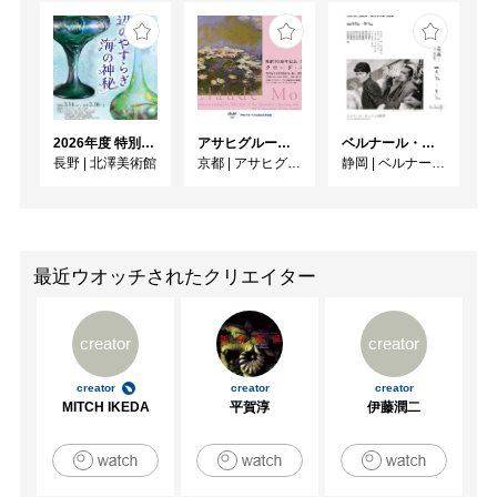
2026年度 特別展「ガレとドーム、アール･ヌーヴォーのガラス 水辺のやすらぎ、海の神秘」
アサヒグループ大山崎山荘美術館 開館30周年記念展「没後100年 クロード・モネ」
ベルナール・ビュフェと写真 ーカメラがとらえたビュフェとその時代、そして21 世紀へ
長野
|
北澤美術館
京都
|
アサヒグループ大山崎山荘美術館
静岡
|
ベルナール・ビュフェ美術館
最近ウオッチされたクリエイター
creator
creator
creator
creator
creator
MITCH IKEDA
平賀淳
伊藤潤二