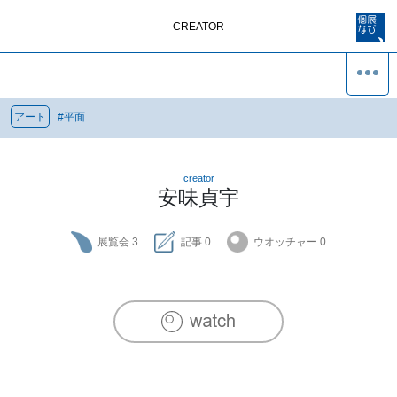
CREATOR
アート
#
平面
creator
安味貞宇
展覧会
3
記事
0
ウオッチャー
0