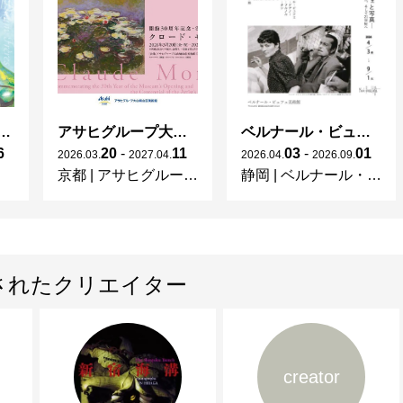
ガレとドーム、アール･ヌーヴォーのガラス 水辺のやすらぎ、海の神秘」
アサヒグループ大山崎山荘美術館 開館30周年記念展「没後100年 クロード・モネ」
ベルナール・ビュフェと写真 ーカメラがとらえたビュフェとその時代、そして21 世紀へ
6
20
-
11
03
-
01
2026
.
03
.
2027
.
04
.
2026
.
04
.
2026
.
09
.
京都
|
アサヒグループ大山崎山荘美術館
静岡
|
ベルナール・ビュフェ美術館
されたクリエイター
creator