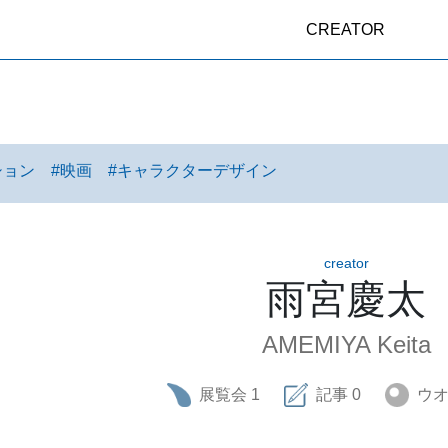
CREATOR
ション
#
映画
#
キャラクターデザイン
creator
雨宮慶太
AMEMIYA Keita
展覧会
1
記事
0
ウ