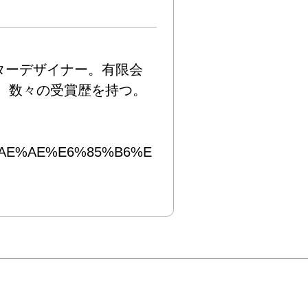
ターデザイナー。有限会
、数々の受賞歴を持つ。

%E5%AE%AE%E6%85%B6%E