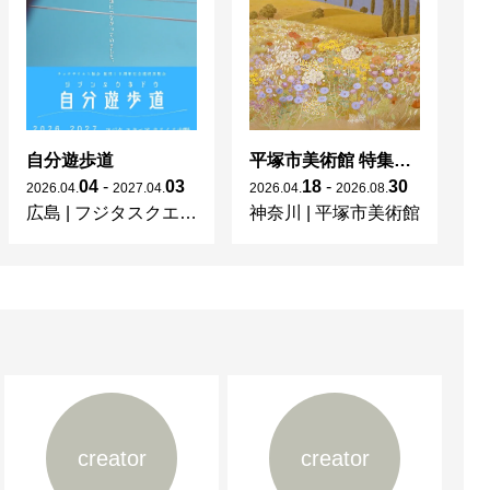
自分遊歩道
平塚市美術館 特集展 花の表現、その多様性／特別展示 新収蔵品展
04
-
03
18
-
30
2026
.
04
.
2027
.
04
.
2026
.
04
.
2026
.
08
.
20
広島
|
フジタスクエアまるくる大野
神奈川
|
平塚市美術館
京
creator
creator