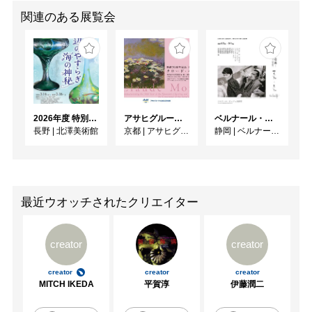
関連のある展覧会
2026年度 特別展「ガレとドーム、アール･ヌーヴォーのガラス 水辺のやすらぎ、海の神秘」
アサヒグループ大山崎山荘美術館 開館30周年記念展「没後100年 クロード・モネ」
ベルナール・ビュフェと写真 ーカメラがとらえたビュフェとその時代、そして21 世紀へ
長野
|
北澤美術館
京都
|
アサヒグループ大山崎山荘美術館
静岡
|
ベルナール・ビュフェ美術館
最近ウオッチされたクリエイター
creator
creator
creator
creator
creator
MITCH IKEDA
平賀淳
伊藤潤二