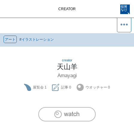
CREATOR
アート
#
イラストレーション
creator
天山羊
Amayagi
展覧会
1
記事
0
ウオッチャー
0