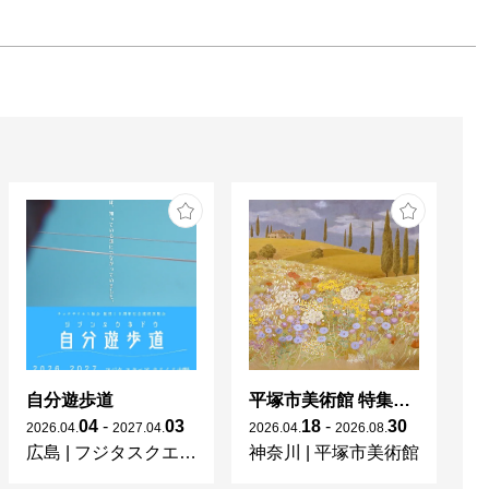
自分遊歩道
平塚市美術館 特集展 花の表現、その多様性／特別展示 新収蔵品展
04
-
03
18
-
30
2026
.
04
.
2027
.
04
.
2026
.
04
.
2026
.
08
.
20
広島
|
フジタスクエアまるくる大野
神奈川
|
平塚市美術館
京