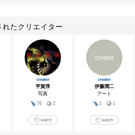
されたクリエイター
creator
creator
creator
平賀淳
伊藤潤二
写真
アート
76
2
1
1