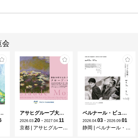
覧会
ガレとドーム、アール･ヌーヴォーのガラス 水辺のやすらぎ、海の神秘」
アサヒグループ大山崎山荘美術館 開館30周年記念展「没後100年 クロード・モネ」
ベルナール・ビュフェと写真 ーカメラがとらえたビュフェとその時代、そして21 世紀へ
6
20
-
11
03
-
01
2026
.
03
.
2027
.
04
.
2026
.
04
.
2026
.
09
.
京都
|
アサヒグループ大山崎山荘美術館
静岡
|
ベルナール・ビュフェ美術館