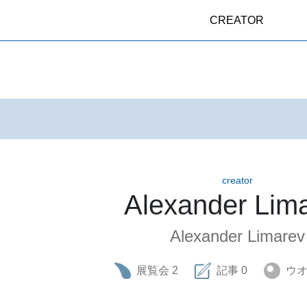
CREATOR
creator
Alexander Lim
Alexander Limarev
展覧会
2
記事
0
ウ