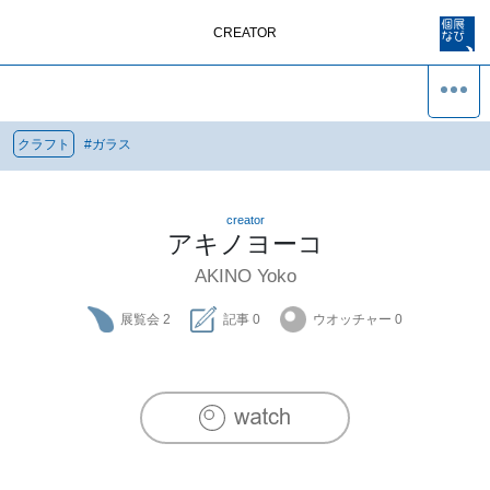
CREATOR
クラフト
#
ガラス
creator
アキノヨーコ
AKINO Yoko
展覧会
2
記事
0
ウオッチャー
0