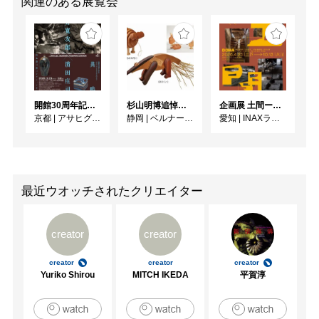
関連のある展覧会
開館30周年記念 山本爲三郎・河井寬次郎没後60年記念 「共鳴 河井寬次郎 × 濱田庄司 ー山本爲三郎コレクションより」
杉山明博追悼展 木とわたし―木工の妙技と美術教育
企画展 土間ーつくって、つかって、再発見ー
京都
|
アサヒグループ大山崎山荘美術館
静岡
|
ベルナール・ビュフェ美術館
愛知
|
INAXライブミュージアム
最近ウオッチされたクリエイター
creator
creator
creator
creator
creator
Yuriko Shirou
MITCH IKEDA
平賀淳