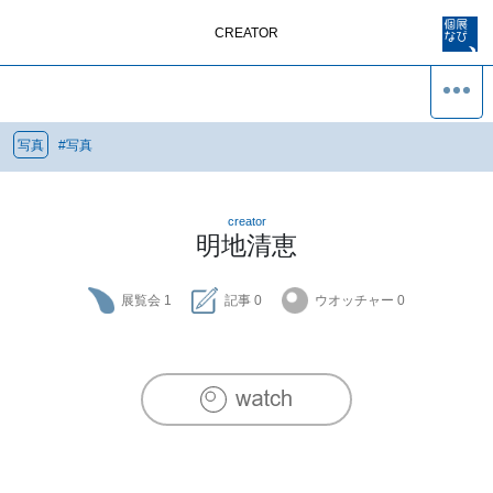
CREATOR
写真
#
写真
creator
明地清恵
展覧会
1
記事
0
ウオッチャー
0