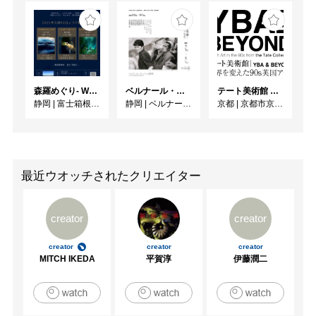
森羅めぐり- Wandering in Shinra -
ベルナール・ビュフェと写真 ーカメラがとらえたビュフェとその時代、そして21 世紀へ
テート美術館 ― YBA & BEYOND 世界を変えた90s英国アート
静岡
|
富士箱根カントリークラブ
静岡
|
ベルナール・ビュフェ美術館
京都
|
京都市京セラ美術館
最近ウオッチされたクリエイター
creator
creator
creator
creator
creator
MITCH IKEDA
平賀淳
伊藤潤二