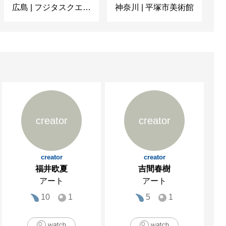
広島
|
フジタスクエアまるくる大野
神奈川
|
平塚市美術館
京
creator
creator
creator
creator
福井欧夏
吉間春樹
アート
アート
10
1
5
1