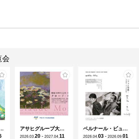
覧会
ガレとドーム、アール･ヌーヴォーのガラス 水辺のやすらぎ、海の神秘」
アサヒグループ大山崎山荘美術館 開館30周年記念展「没後100年 クロード・モネ」
ベルナール・ビュフェと写真 ーカメラがとらえたビュフェとその時代、そして21 世紀へ
6
20
-
11
03
-
01
2026
.
03
.
2027
.
04
.
2026
.
04
.
2026
.
09
.