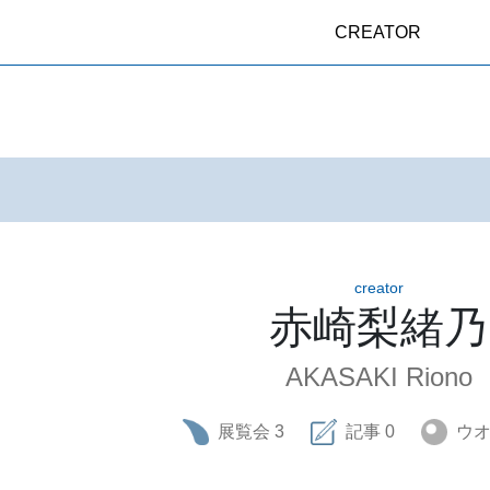
CREATOR
creator
赤崎梨緒乃
AKASAKI Riono
展覧会
3
記事
0
ウ