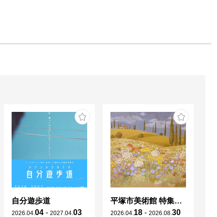
自分遊歩道
平塚市美術館 特集展 花の表現、その多様性／特別展示 新収蔵品展
04
-
03
18
-
30
2026
.
04
.
2027
.
04
.
2026
.
04
.
2026
.
08
.
20