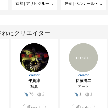
京都
|
アサヒグループ大山崎山荘美術館
静岡
|
ベルナール・ビュフェ美術館
されたクリエイター
creator
creator
creator
平賀淳
伊藤潤二
写真
アート
76
2
1
1