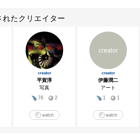
されたクリエイター
creator
creator
creator
平賀淳
伊藤潤二
写真
アート
76
2
1
1