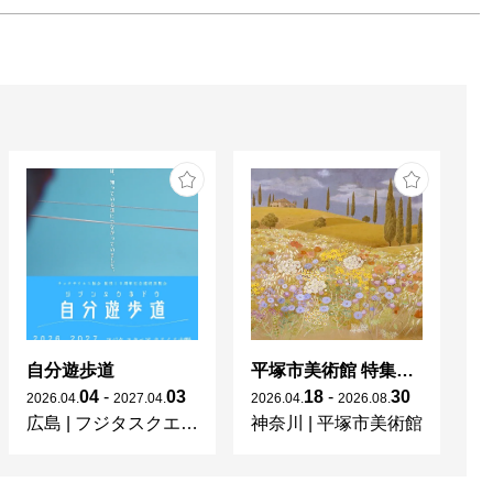
自分遊歩道
平塚市美術館 特集展 花の表現、その多様性／特別展示 新収蔵品展
04
-
03
18
-
30
2026
.
04
.
2027
.
04
.
2026
.
04
.
2026
.
08
.
20
広島
|
フジタスクエアまるくる大野
神奈川
|
平塚市美術館
京