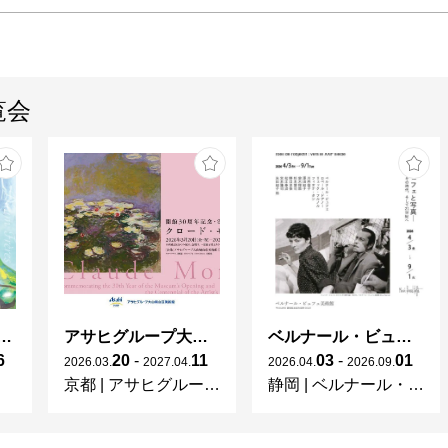
覧会
ガレとドーム、アール･ヌーヴォーのガラス 水辺のやすらぎ、海の神秘」
アサヒグループ大山崎山荘美術館 開館30周年記念展「没後100年 クロード・モネ」
ベルナール・ビュフェと写真 ーカメラがとらえたビュフェとその時代、そして21 世紀へ
6
20
-
11
03
-
01
2026
.
03
.
2027
.
04
.
2026
.
04
.
2026
.
09
.
京都
|
アサヒグループ大山崎山荘美術館
静岡
|
ベルナール・ビュフェ美術館