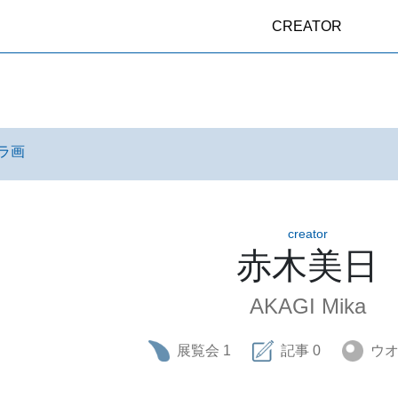
CREATOR
ラ画
creator
赤木美日
AKAGI Mika
展覧会
1
記事
0
ウ