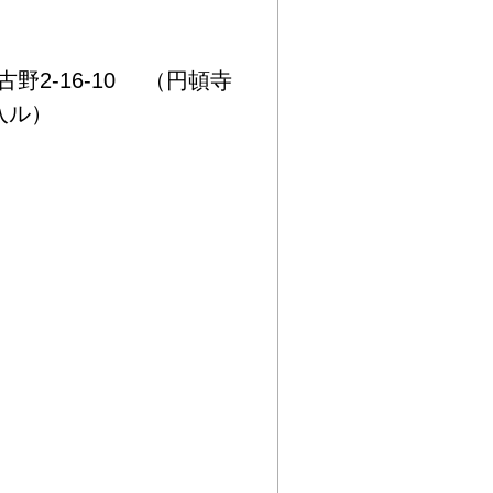
野2-16-10 （円頓寺
奥入ル）