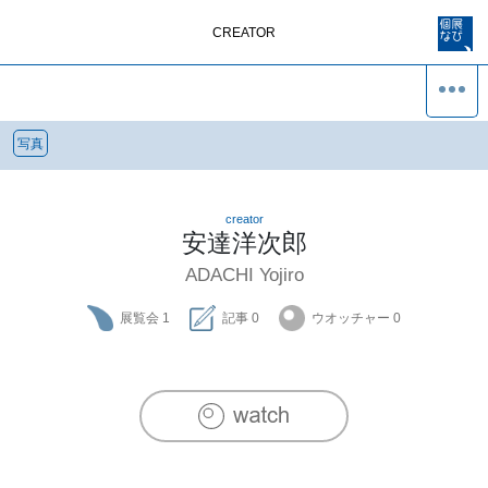
CREATOR
写真
creator
安達洋次郎
ADACHI Yojiro
展覧会
1
記事
0
ウオッチャー
0