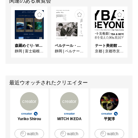
関連のある展覧会
森羅めぐり- Wandering in Shinra -
ベルナール・ビュフェと写真 ーカメラがとらえたビュフェとその時代、そして21 世紀へ
テート美術館 ― YBA & BEYOND 世界を変えた90s英国アート
静岡
|
富士箱根カントリークラブ
静岡
|
ベルナール・ビュフェ美術館
京都
|
京都市京セラ美術館
最近ウオッチされたクリエイター
creator
creator
creator
creator
creator
Yuriko Shirou
MITCH IKEDA
平賀淳