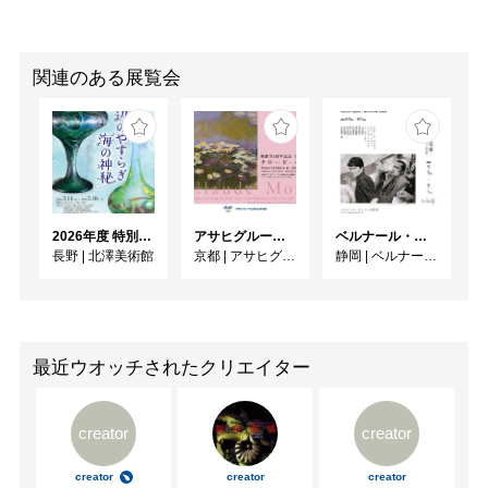
関連のある展覧会
2026年度 特別展「ガレとドーム、アール･ヌーヴォーのガラス 水辺のやすらぎ、海の神秘」
アサヒグループ大山崎山荘美術館 開館30周年記念展「没後100年 クロード・モネ」
ベルナール・ビュフェと写真 ーカメラがとらえたビュフェとその時代、そして21 世紀へ
長野
|
北澤美術館
京都
|
アサヒグループ大山崎山荘美術館
静岡
|
ベルナール・ビュフェ美術館
最近ウオッチされたクリエイター
creator
creator
creator
creator
creator