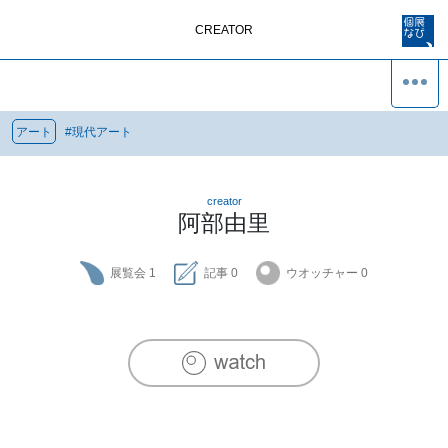
CREATOR
アート
#
現代アート
creator
阿部由里
展覧会
1
記事
0
ウオッチャー
0