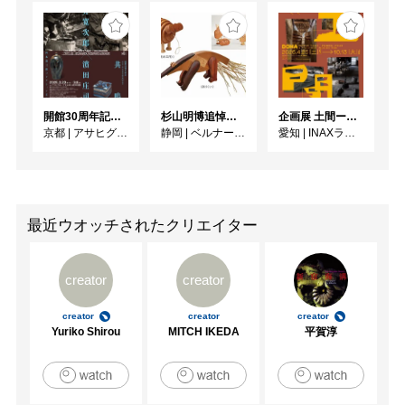
開館30周年記念 山本爲三郎・河井寬次郎没後60年記念 「共鳴 河井寬次郎 × 濱田庄司 ー山本爲三郎コレクションより」
杉山明博追悼展 木とわたし―木工の妙技と美術教育
企画展 土間ーつくって、つかって、再発見ー
京都
|
アサヒグループ大山崎山荘美術館
静岡
|
ベルナール・ビュフェ美術館
愛知
|
INAXライブミュージアム
最近ウオッチされたクリエイター
creator
creator
creator
creator
creator
Yuriko Shirou
MITCH IKEDA
平賀淳