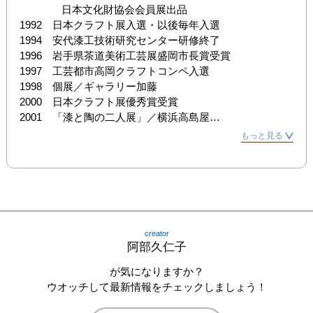
　　　　日本文化財協会会員展出品

1992　日本クラフト展入選・以後毎年入選

1994　安代漆工技術研究センター研修終了

1996　岩手県茶道美術工芸展盛岡市長賞受賞

1997　工芸都市高岡クラフトコンペ入選

1998　個展／ギャラリー加藤

2000　日本クラフト展優秀賞受賞

2001　「漆と陶の二人展」／横浜高島屋

　　　　全国木芸コンペ「木と暮らしの工芸展」優秀賞受
もっと見る
賞

2003　「漆のトレーとカットグラス」巡回展／丸善・日本
橋・名古屋・岡山

　　　　個展／ギャラリー古島

2004　個展／洋陽社

2005　「漆と白磁二人展」／伊勢丹本店

creator
平成17年度文化庁芸術家在外研修員としてフィンランド留
阿部久仁子
学
が気になりますか？
ウオッチして最新情報をチェックしましょう！