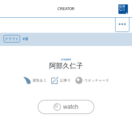
CREATOR
クラフト
#
漆
creator
阿部久仁子
展覧会
1
記事
0
ウオッチャー
0