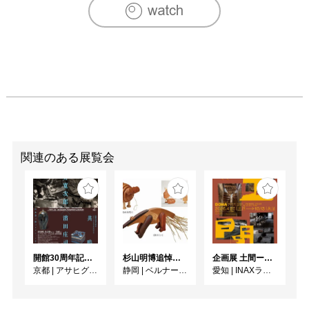
関連のある展覧会
開館30周年記念 山本爲三郎・河井寬次郎没後60年記念 「共鳴 河井寬次郎 × 濱田庄司 ー山本爲三郎コレクションより」
杉山明博追悼展 木とわたし―木工の妙技と美術教育
企画展 土間ーつくって、つかって、再発見ー
京都
|
アサヒグループ大山崎山荘美術館
静岡
|
ベルナール・ビュフェ美術館
愛知
|
INAXライブミュージアム