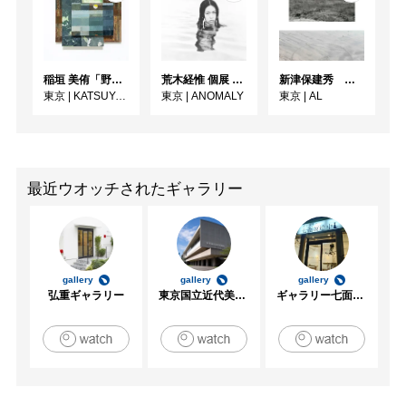
稲垣 美侑「野辺」
荒木経惟 個展 アラーキー「愛の皮膜」
新津保建秀 時の旅—写真はいつ届くのか
東京
|
KATSUYA SUSUKI GALLERY
東京
|
ANOMALY
東京
|
AL
最近ウオッチされたギャラリー
gallery
gallery
gallery
弘重ギャラリー
東京国立近代美術館
ギャラリー七面坂途中